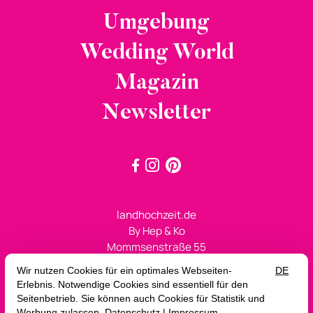
Umgebung
Wedding World
Magazin
Newsletter



landhochzeit.de
By Hep & Ko
Mommsenstraße 55
10629 Berlin
+49 (0)30 2143527
sagja@landhochzeit.de