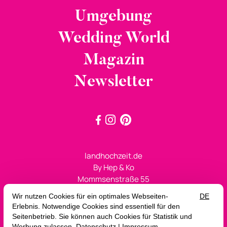
Umgebung
Wedding World
Magazin
Newsletter



landhochzeit.de
By Hep & Ko
Mommsenstraße 55
10629 Berlin
+49 (0)30 2143527
sagja@landhochzeit.de